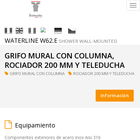
Tog
nav
It
En
Fr
Es
De
Cs
WATERLINE W62.E
SHOWER WALL-MOUNTED
Acabados
GRIFO MURAL CON COLUMNA,
ROCIADOR 200 MM Y TELEDUCHA
GRIFO MURAL CON COLUMNA
ROCIADOR 200 MM Y TELEDUCHA
ral
(a
Información
petición)
Equipamiento
supermirror
Componentes exteriores de acero inox Aisi 316