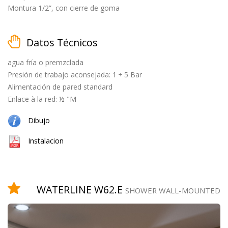
Montura 1/2”, con cierre de goma
Datos Técnicos
matt
black
agua fría o premzclada
Presión de trabajo aconsejada: 1 ÷ 5 Bar
Alimentación de pared standard
Enlace à la red: ½ "M
cepillado
Dibujo
Instalacion
natural
WATERLINE W62.E
(cobre
SHOWER WALL-MOUNTED
+
latón)