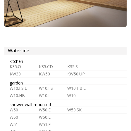
aireador
Waterline
montura
para
kitchen
K35.O
K35.CD
K35.S
grifos
KW30
KW50
KW50.UP
garden
Alimentación
W10.FS.L
W10.FS
W10.HB.L
W10.HB
W10.L
W10
shower wall-mounted
W50
W50.E
W50.SK
W60
W60.E
agua
W51
W51.E
fría