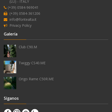
(LU) - ITALY
alimentación
(+39) 0584-969041
externa
(+39) 0584-361206
del
info@fontealta.it
agua
Privacy Policy
Galería
Club C90.M
antihielo
Twiggy CS40.ME
Origo Rame C50R.ME
Síganos