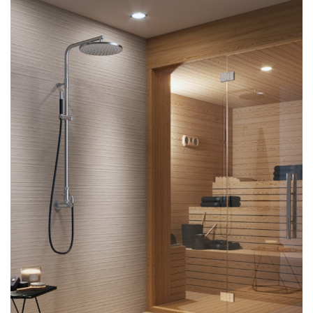
Equipamiento
teleducha
grifo
temporizado
rociador