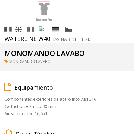
It
En
Fr
Es
De
Cs
WATERLINE W40
BASIN&BIDET L SIZE
Acabados
MONOMANDO LAVABO
MONOMANDO LAVABO
ral
(a
petición)
Equipamiento
Componentes exteriores de acero inox Aisi 316
supermirror
Cartucho cerámico 30 mm
Aireador caché 16,5x1
matt
Datos Técnicos