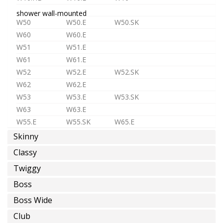
shower wall-mounted
W50
W50.E
W50.SK
W60
W60.E
W51
W51.E
W61
W61.E
W52
W52.E
W52.SK
W62
W62.E
W53
W53.E
W53.SK
W63
W63.E
W55.E
W55.SK
W65.E
Skinny
shower in-wall
ST1
ST1.L
MR1
MR2
Classy
D3
D4
MX2
MX3
Twiggy
TC1
TC2
TC3
Boss
TC.HF1
TC.HF2
TC.HF3
TC.HF4
shower accessories
Boss Wide
PS04
PS05
PS03
Club
SK
SR
SB