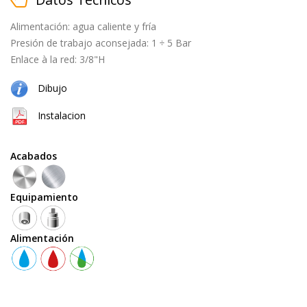
black
Alimentación: agua caliente y fría
Presión de trabajo aconsejada: 1 ÷ 5 Bar
cepillado
Enlace à la red: 3/8"H
Dibujo
natural
Instalacion
(cobre
+
latón)
Acabados
Equipamiento
Equipamiento
Alimentación
teleducha
grifo