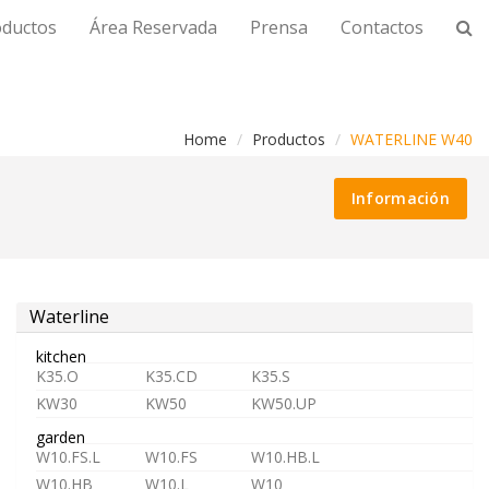
oductos
Área Reservada
Prensa
Contactos
Home
Productos
WATERLINE W40
Información
Waterline
kitchen
K35.O
K35.CD
K35.S
KW30
KW50
KW50.UP
garden
W10.FS.L
W10.FS
W10.HB.L
W10.HB
W10.L
W10