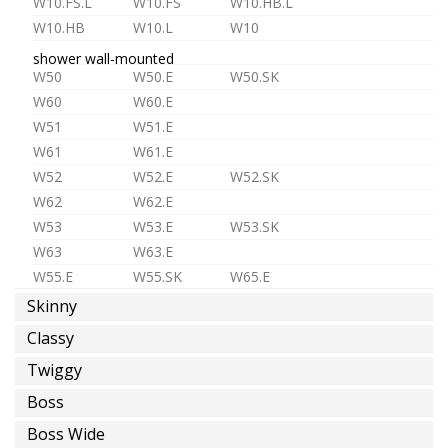
W10.FS.L
W10.FS
W10.HB.L
o
W10.HB
W10.L
W10
premezclada
shower wall-mounted
W50
W50.E
W50.SK
W60
W60.E
W51
W51.E
agua
W61
W61.E
caliente
W52
W52.E
W52.SK
W62
W62.E
W53
W53.E
W53.SK
W63
W63.E
W55.E
W55.SK
W65.E
ahorro
Skinny
shower in-wall
de
ST1
ST1.L
MR1
MR2
agua
Classy
D3
D4
MX2
MX3
Twiggy
TC1
TC2
TC3
Instalaciones
Boss
TC.HF1
TC.HF2
TC.HF3
TC.HF4
Éspeciales
shower accessories
Boss Wide