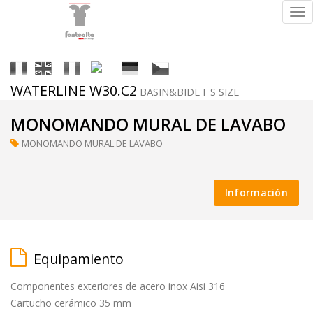
Tog
nav
It
En
Fr
Es
De
Cs
WATERLINE W30.C2
BASIN&BIDET S SIZE
Acabados
MONOMANDO MURAL DE LAVABO
MONOMANDO MURAL DE LAVABO
ral
Información
(a
petición)
Equipamiento
Componentes exteriores de acero inox Aisi 316
supermirror
Cartucho cerámico 35 mm