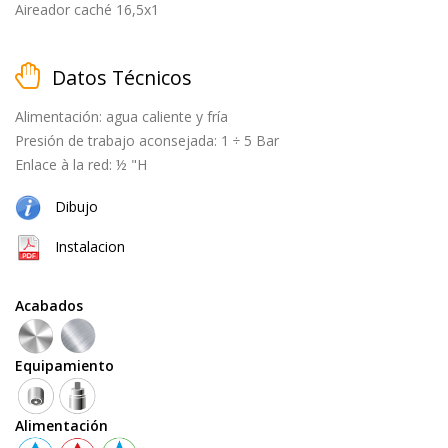
Aireador caché 16,5x1
Datos Técnicos
matt
Alimentación: agua caliente y fría
black
Presión de trabajo aconsejada: 1 ÷ 5 Bar
Enlace à la red: ½ "H
Dibujo
cepillado
Instalacion
Acabados
natural
Equipamiento
(cobre
+
latón)
Alimentación