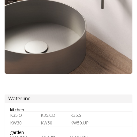
aireador
montura
para
grifos
Alimentación
Waterline
kitchen
K35.O
K35.CD
K35.S
KW30
KW50
KW50.UP
agua
fría
garden