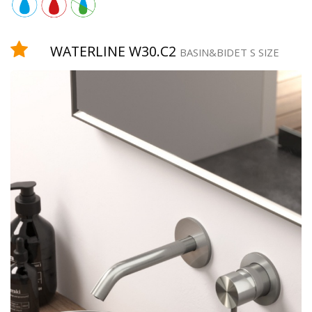
Equipamiento
WATERLINE W30.C2
BASIN&BIDET S SIZE
teleducha
grifo
temporizado
rociador