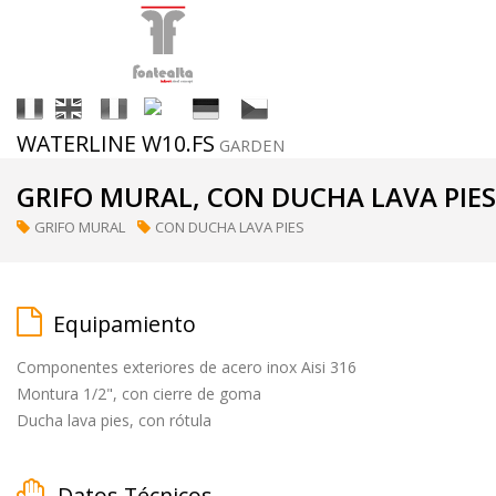
It
En
Fr
Es
De
Cs
WATERLINE W10.FS
GARDEN
Acabados
GRIFO MURAL, CON DUCHA LAVA PIES
GRIFO MURAL
CON DUCHA LAVA PIES
ral
(a
petición)
Equipamiento
Componentes exteriores de acero inox Aisi 316
supermirror
Montura 1/2", con cierre de goma
Ducha lava pies, con rótula
matt
Datos Técnicos