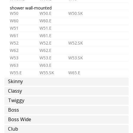
shower wall-mounted
W50
W50.E
W50.SK
W60
W60.E
W51
W51.E
W61
W61.E
W52
W52.E
W52.SK
W62
W62.E
W53
W53.E
W53.SK
W63
W63.E
W55.E
W55.SK
W65.E
Skinny
shower in-wall
ST1
ST1.L
MR1
MR2
Classy
D3
D4
MX2
MX3
Twiggy
TC1
TC2
TC3
Boss
TC.HF1
TC.HF2
TC.HF3
TC.HF4
shower accessories
Boss Wide
PS04
PS05
PS03
Club
SK
SR
SB