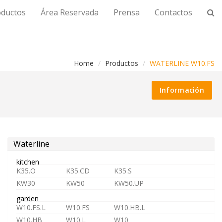
oductos
Área Reservada
Prensa
Contactos
Home
Productos
WATERLINE W10.FS
Información
Waterline
kitchen
K35.O
K35.CD
K35.S
KW30
KW50
KW50.UP
garden
W10.FS.L
W10.FS
W10.HB.L
W10.HB
W10.L
W10