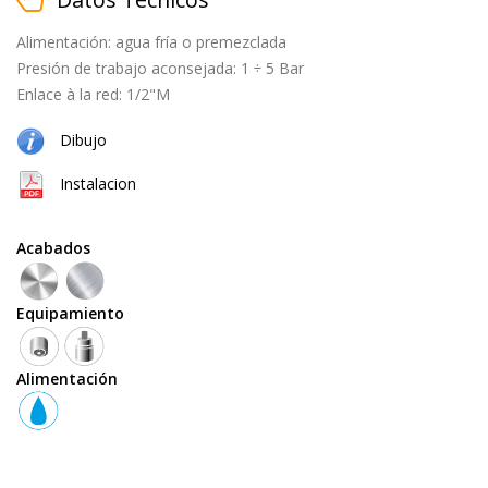
black
Alimentación: agua fría o premezclada
Presión de trabajo aconsejada: 1 ÷ 5 Bar
cepillado
Enlace à la red: 1/2"M
Dibujo
natural
Instalacion
(cobre
+
latón)
Acabados
Equipamiento
Equipamiento
Alimentación
teleducha
grifo