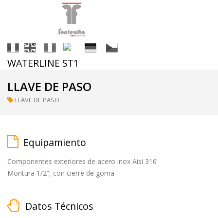
It
En
Fr
Es
De
Cs
WATERLINE ST1
Acabados
LLAVE DE PASO
LLAVE DE PASO
ral
(a
petición)
Equipamiento
Componentes exteriores de acero inox Aisi 316
supermirror
Montura 1/2”, con cierre de goma
Datos Técnicos
matt