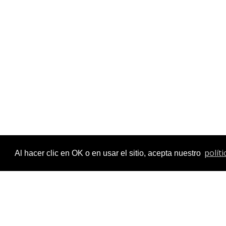
temporizado
rociador
aireador
montura
para
grifos
polít
Al hacer clic en OK o en usar el sitio, acepta nuestro
Alimentación
agua