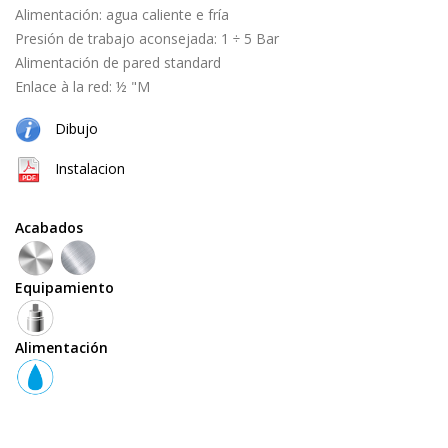
black
Alimentación: agua caliente e fría
Presión de trabajo aconsejada: 1 ÷ 5 Bar
Alimentación de pared standard
cepillado
Enlace à la red: ½ "M
Dibujo
natural
Instalacion
(cobre
+
latón)
Acabados
Equipamiento
Equipamiento
Alimentación
teleducha
grifo