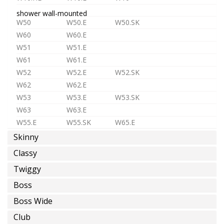
shower wall-mounted
W50
W50.E
W50.SK
W60
W60.E
W51
W51.E
W61
W61.E
W52
W52.E
W52.SK
W62
W62.E
W53
W53.E
W53.SK
W63
W63.E
W55.E
W55.SK
W65.E
Skinny
shower in-wall
ST1
ST1.L
MR1
MR2
Classy
D3
D4
MX2
MX3
Twiggy
TC1
TC2
TC3
Boss
TC.HF1
TC.HF2
TC.HF3
TC.HF4
shower accessories
Boss Wide
PS04
PS05
PS03
Club
SK
SR
SB