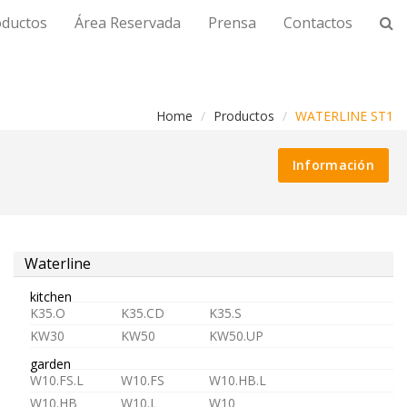
oductos
Área Reservada
Prensa
Contactos
Home
Productos
WATERLINE ST1
Información
Waterline
kitchen
K35.O
K35.CD
K35.S
KW30
KW50
KW50.UP
garden
W10.FS.L
W10.FS
W10.HB.L
W10.HB
W10.L
W10