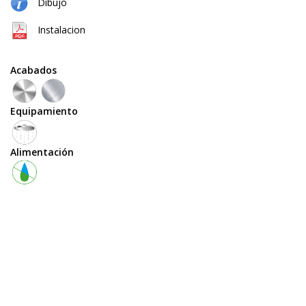
black
Dibujo
Instalacion
cepillado
Acabados
natural
Equipamiento
(cobre
+
Alimentación
latón)
Equipamiento
teleducha
grifo