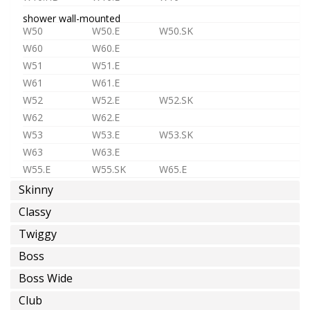
shower wall-mounted
W50
W50.E
W50.SK
W60
W60.E
W51
W51.E
W61
W61.E
W52
W52.E
W52.SK
W62
W62.E
W53
W53.E
W53.SK
W63
W63.E
W55.E
W55.SK
W65.E
Skinny
shower in-wall
ST1
ST1.L
MR1
MR2
Classy
D3
D4
MX2
MX3
Twiggy
TC1
TC2
TC3
Boss
TC.HF1
TC.HF2
TC.HF3
TC.HF4
shower accessories
Boss Wide
PS04
PS05
PS03
Club
SK
SR
SB