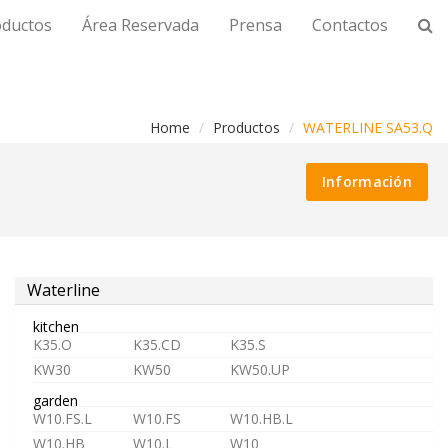
oductos
Área Reservada
Prensa
Contactos
Home
Productos
WATERLINE SA53.Q
Información
Waterline
kitchen
K35.O
K35.CD
K35.S
KW30
KW50
KW50.UP
garden
W10.FS.L
W10.FS
W10.HB.L
W10.HB
W10.L
W10