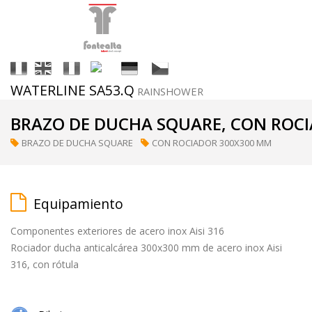
It
En
Fr
Es
De
Cs
WATERLINE SA53.Q
RAINSHOWER
Acabados
BRAZO DE DUCHA SQUARE, CON ROC
BRAZO DE DUCHA SQUARE
CON ROCIADOR 300X300 MM
ral
(a
petición)
Equipamiento
Componentes exteriores de acero inox Aisi 316
supermirror
Rociador ducha anticalcárea 300x300 mm de acero inox Aisi
316, con rótula
matt