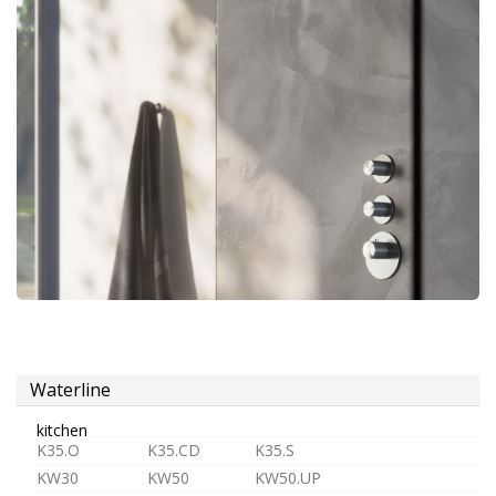
aireador
montura
para
grifos
Alimentación
Waterline
kitchen
K35.O
K35.CD
K35.S
agua
fría
KW30
KW50
KW50.UP