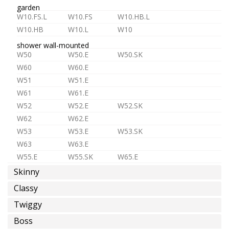
o
garden
premezclada
W10.FS.L
W10.FS
W10.HB.L
W10.HB
W10.L
W10
shower wall-mounted
W50
W50.E
W50.SK
W60
W60.E
agua
W51
W51.E
caliente
W61
W61.E
W52
W52.E
W52.SK
W62
W62.E
W53
W53.E
W53.SK
W63
W63.E
ahorro
W55.E
W55.SK
W65.E
de
agua
Skinny
shower in-wall
ST1
ST1.L
MR1
MR2
Classy
D3
D4
MX2
MX3
Instalaciones
Twiggy
TC1
TC2
TC3
Éspeciales
Boss
TC.HF1
TC.HF2
TC.HF3
TC.HF4