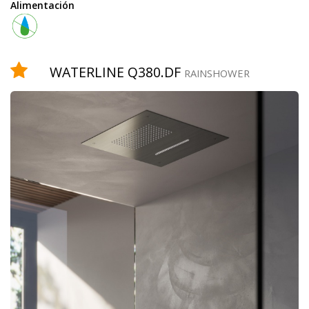
Alimentación
Equipamiento
WATERLINE Q380.DF
RAINSHOWER
teleducha
grifo
temporizado
rociador