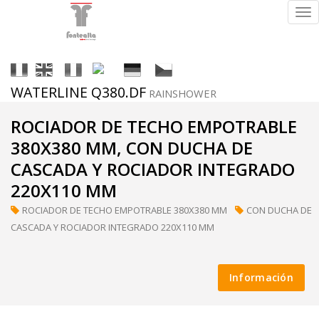
Tog
nav
It
En
Fr
Es
De
Cs
WATERLINE Q380.DF
RAINSHOWER
Acabados
ROCIADOR DE TECHO EMPOTRABLE
380X380 MM, CON DUCHA DE
CASCADA Y ROCIADOR INTEGRADO
220X110 MM
ral
(a
ROCIADOR DE TECHO EMPOTRABLE 380X380 MM
CON DUCHA DE
petición)
CASCADA Y ROCIADOR INTEGRADO 220X110 MM
Información
supermirror