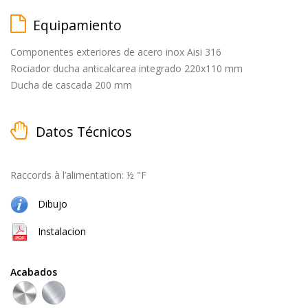
Equipamiento
Componentes exteriores de acero inox Aisi 316
matt
Rociador ducha anticalcarea integrado 220x110 mm
black
Ducha de cascada 200 mm
Datos Técnicos
cepillado
Raccords à l’alimentation: ½ "F
Dibujo
Instalacion
natural
(cobre
+
Acabados
latón)