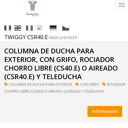
Tog
nav
It
En
Fr
Es
De
Cs
TWIGGY CSR40.E
RAIN SHOWER
Acabados
COLUMNA DE DUCHA PARA
EXTERIOR, CON GRIFO, ROCIADOR
CHORRO LIBRE (CS40.E) O AIREADO
(CSR40.E) Y TELEDUCHA
ral
(a
COLUMNA DE DUCHA PARA EXTERIOR
CON GRIFO
ROCIADOR
petición)
CHORRO LIBRE (CS40.E) O AIREADO (CSR40.E) Y TELEDUCHA
Información
supermirror