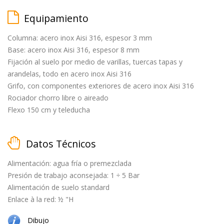
Equipamiento
Columna: acero inox Aisi 316, espesor 3 mm
matt
Base: acero inox Aisi 316, espesor 8 mm
black
Fijación al suelo por medio de varillas, tuercas tapas y
arandelas, todo en acero inox Aisi 316
Grifo, con componentes exteriores de acero inox Aisi 316
Rociador chorro libre o aireado
Flexo 150 cm y teleducha
cepillado
Datos Técnicos
Alimentación: agua fría o premezclada
natural
Presión de trabajo aconsejada: 1 ÷ 5 Bar
(cobre
Alimentación de suelo standard
+
Enlace à la red: ½ "H
latón)
Dibujo