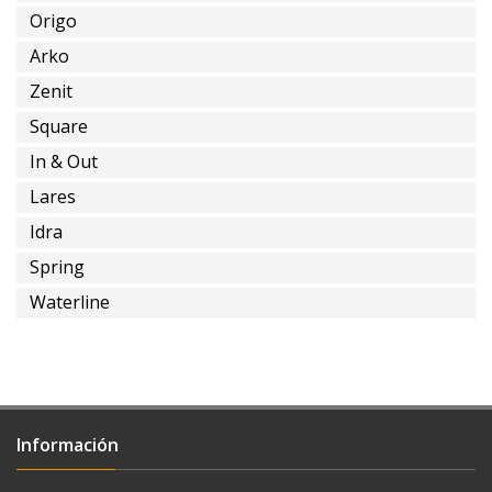
Origo
Arko
Zenit
instalación
a
Square
tierra
In & Out
Lares
Idra
Spring
con
Waterline
alimentación
empotrada
del
agua
Información