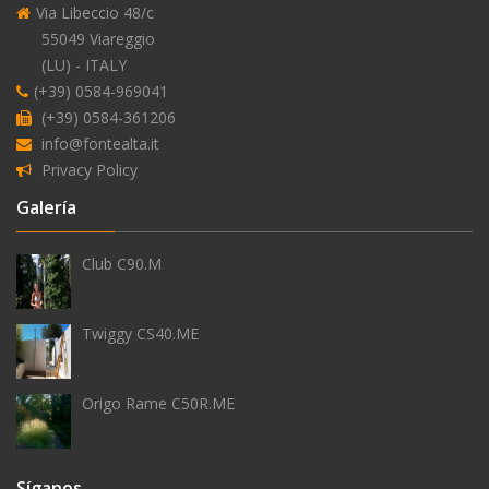
Via Libeccio 48/c
alimentación
55049 Viareggio
externa
(LU) - ITALY
del
(+39) 0584-969041
agua
(+39) 0584-361206
info@fontealta.it
Privacy Policy
Galería
antihielo
Club C90.M
Twiggy CS40.ME
Origo Rame C50R.ME
Síganos