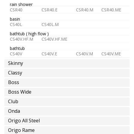
o
rain shower
premezclada
CSR40
CSR40.E
CSR40.M
CSR40.ME
basin
CS40L
CS40L.M
bathtub ( high flow )
CS40V.HF.M
CS40V.HF.ME
agua
bathtub
caliente
CS40V
CS40V.E
CS40V.M
CS40V.ME
Skinny
Classy
Boss
ahorro
Boss Wide
de
agua
Club
Onda
Instalaciones
Origo All Steel
Éspeciales
Origo Rame