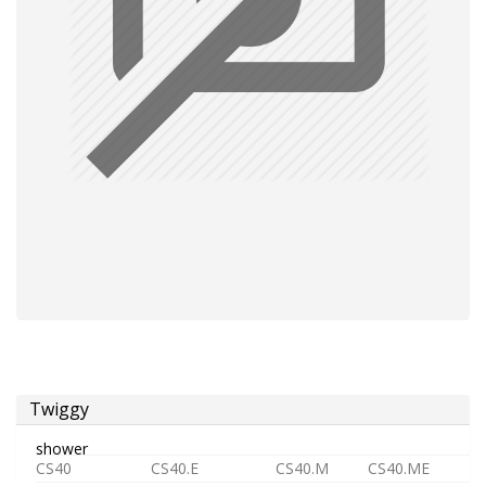
aireador
montura
para
grifos
Alimentación
Twiggy
agua
shower
CS40
CS40.E
CS40.M
CS40.ME
fría