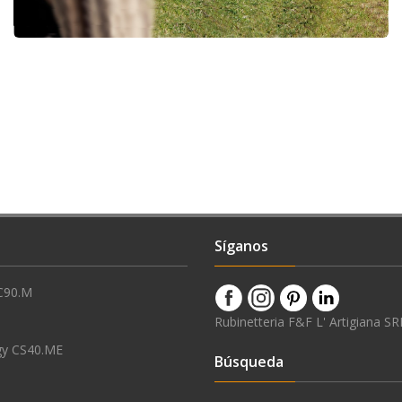
Síganos
C90.M
Rubinetteria F&F L' Artigiana SR
gy CS40.ME
Búsqueda