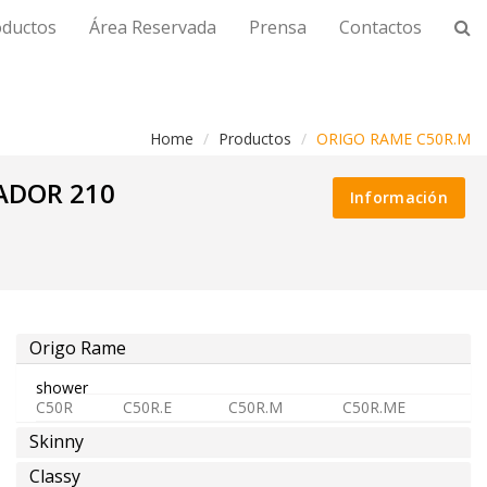
oductos
Área Reservada
Prensa
Contactos
Home
Productos
ORIGO RAME C50R.M
ADOR 210
Información
Origo Rame
shower
C50R
C50R.E
C50R.M
C50R.ME
Skinny
Classy