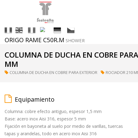
It
En
Fr
Es
De
Cs
ORIGO RAME C50R.M
SHOWER
Acabados
COLUMNA DE DUCHA EN COBRE PARA
MM
ral
COLUMNA DE DUCHA EN COBRE PARA EXTERIOR
ROCIADOR 210 
(a
petición)
Equipamiento
supermirror
Columna: cobre efecto antiguo, espesor 1,5 mm
Base: acero inox Aisi 316, espesor 5 mm
Fijación en bayoneta al suelo por medio de varillas, tuercas
matt
tapas y arandelas, todo en acero inox Aisi 316