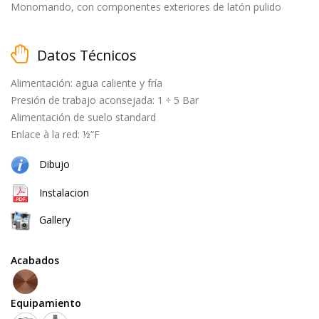
black
Monomando, con componentes exteriores de latón pulido
Datos Técnicos
cepillado
Alimentación: agua caliente y fría
Presión de trabajo aconsejada: 1 ÷ 5 Bar
natural
Alimentación de suelo standard
(cobre
Enlace à la red: ½“F
+
latón)
Dibujo
Instalacion
Equipamiento
Gallery
teleducha
Acabados
Equipamiento
grifo