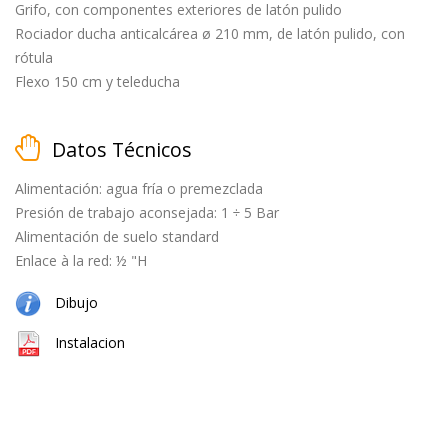
black
Grifo, con componentes exteriores de latón pulido
Rociador ducha anticalcárea ø 210 mm, de latón pulido, con
rótula
cepillado
Flexo 150 cm y teleducha
Datos Técnicos
natural
(cobre
Alimentación: agua fría o premezclada
+
Presión de trabajo aconsejada: 1 ÷ 5 Bar
latón)
Alimentación de suelo standard
Enlace à la red: ½ "H
Equipamiento
Dibujo
Instalacion
teleducha
grifo