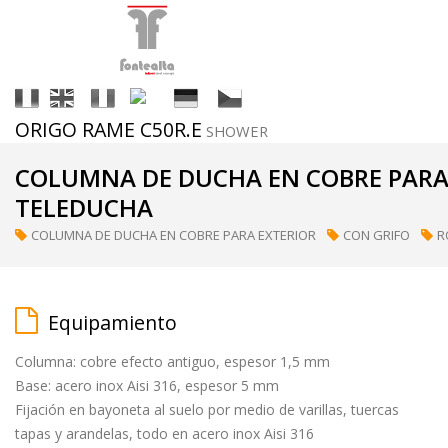
It
En
Fr
Es
De
Cs
ORIGO RAME C50R.E
SHOWER
Acabados
COLUMNA DE DUCHA EN COBRE PARA 
TELEDUCHA
ral
COLUMNA DE DUCHA EN COBRE PARA EXTERIOR
CON GRIFO
R
(a
petición)
Equipamiento
supermirror
Columna: cobre efecto antiguo, espesor 1,5 mm
Base: acero inox Aisi 316, espesor 5 mm
Fijación en bayoneta al suelo por medio de varillas, tuercas
matt
tapas y arandelas, todo en acero inox Aisi 316