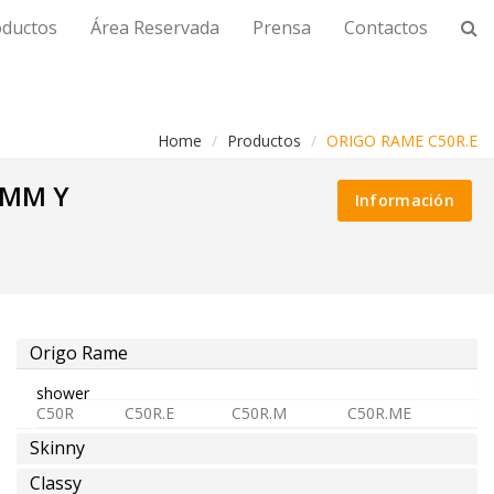
oductos
Área Reservada
Prensa
Contactos
Home
Productos
ORIGO RAME C50R.E
 MM Y
Información
Origo Rame
shower
C50R
C50R.E
C50R.M
C50R.ME
Skinny
Classy