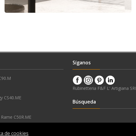
Síganos
C90.M
Rubinetteria F&F L' Artigiana SR
gy CS40.ME
Búsqueda
o Rame C50R.ME
ica de cookies