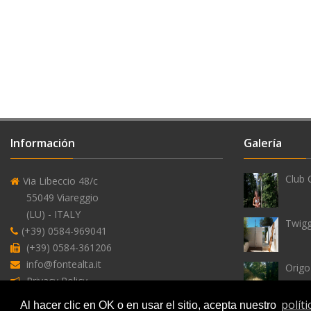
temporizado
rociador
aireador
Información
Galería
montura
Club 
Via Libeccio 48/c
para
55049 Viareggio
grifos
(LU) - ITALY
Twig
(+39) 0584-969041
Alimentación
(+39) 0584-361206
info@fontealta.it
Orig
Privacy Policy
agua
polít
Al hacer clic en OK o en usar el sitio, acepta nuestro