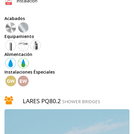
Instalacion
Equipamiento
Acabados
Equipamiento
teleducha
Alimentación
Instalaciones Éspeciales
grifo
temporizado
LARES PQ80.2
SHOWER BRIDGES
rociador