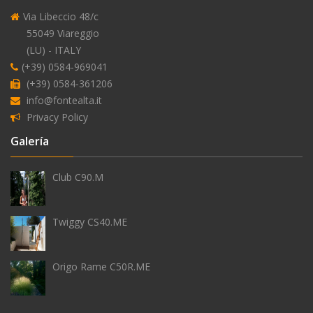
alimentación
Via Libeccio 48/c
externa
55049 Viareggio
del
(LU) - ITALY
agua
(+39) 0584-969041
(+39) 0584-361206
info@fontealta.it
Privacy Policy
Galería
antihielo
Club C90.M
Twiggy CS40.ME
Origo Rame C50R.ME