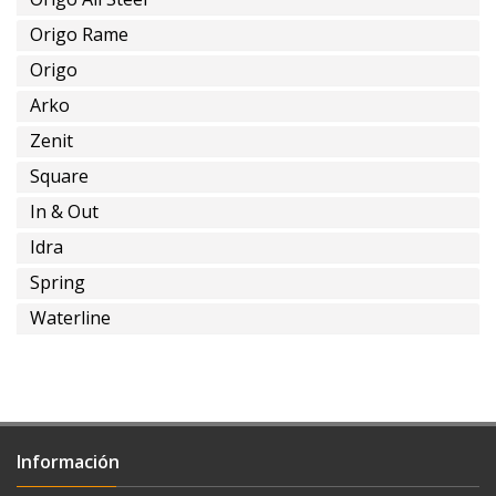
Origo Rame
Origo
instalación
Arko
a
Zenit
tierra
Square
In & Out
Idra
con
Spring
alimentación
Waterline
empotrada
del
agua
Información