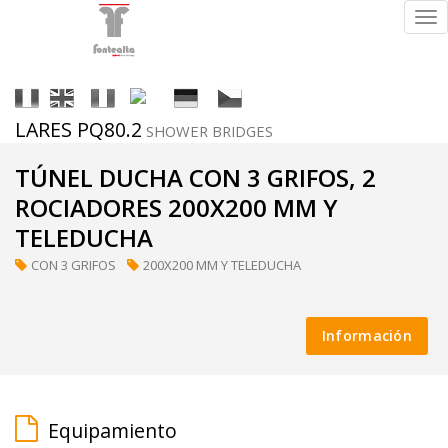
Tog
nav
It
En
Fr
Es
De
Cs
LARES PQ80.2
SHOWER BRIDGES
Acabados
TÚNEL DUCHA CON 3 GRIFOS, 2
ROCIADORES 200X200 MM Y
TELEDUCHA
ral
CON 3 GRIFOS
200X200 MM Y TELEDUCHA
(a
petición)
Información
supermirror
Equipamiento