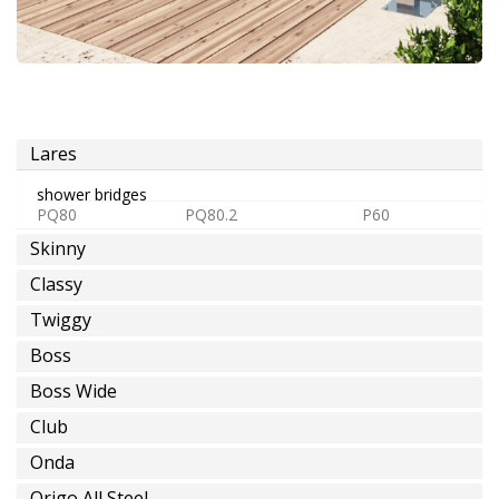
o
premezclada
Lares
agua
caliente
shower bridges
PQ80
PQ80.2
P60
Skinny
Classy
ahorro
Twiggy
de
Boss
agua
Boss Wide
Club
Instalaciones
Onda
Éspeciales
Origo All Steel