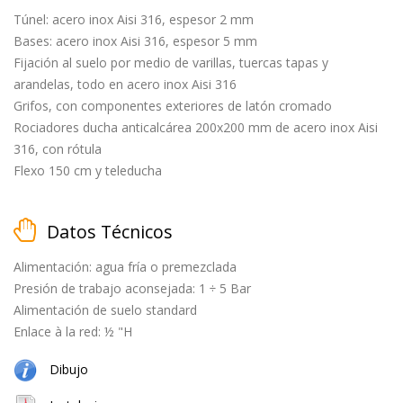
Túnel: acero inox Aisi 316, espesor 2 mm
Bases: acero inox Aisi 316, espesor 5 mm
Fijación al suelo por medio de varillas, tuercas tapas y
matt
arandelas, todo en acero inox Aisi 316
black
Grifos, con componentes exteriores de latón cromado
Rociadores ducha anticalcárea 200x200 mm de acero inox Aisi
316, con rótula
Flexo 150 cm y teleducha
cepillado
Datos Técnicos
Alimentación: agua fría o premezclada
Presión de trabajo aconsejada: 1 ÷ 5 Bar
Alimentación de suelo standard
natural
Enlace à la red: ½ "H
(cobre
+
Dibujo
latón)