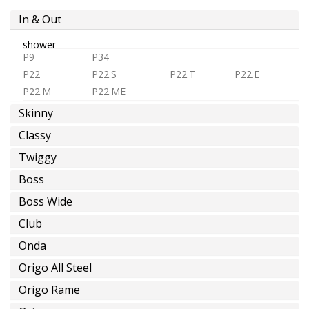
o
In & Out
premezclada
shower
P9
P34
P22
P22.S
P22.T
P22.E
P22.M
P22.ME
agua
Skinny
caliente
Classy
Twiggy
Boss
ahorro
Boss Wide
de
Club
agua
Onda
Origo All Steel
Instalaciones
Origo Rame
Éspeciales