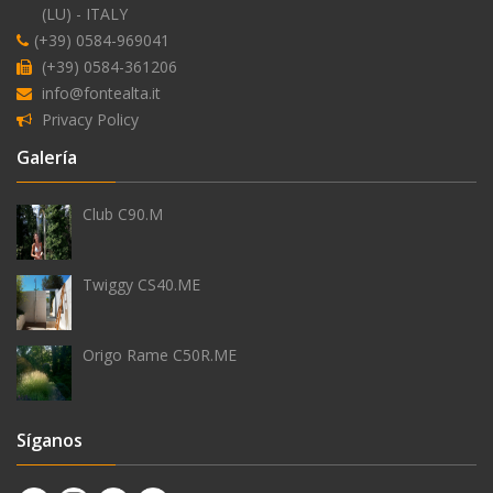
(LU) - ITALY
alimentación
(+39) 0584-969041
externa
(+39) 0584-361206
del
info@fontealta.it
agua
Privacy Policy
Galería
Club C90.M
antihielo
Twiggy CS40.ME
Origo Rame C50R.ME
Síganos