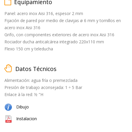
Equipamiento
Panel: acero inox Aisi 316, espesor 2 mm
Fijación de pared por medio de clavijas ø 6 mm y tornillos en
matt
acero inox Aisi 316
black
Grifo, con componentes exteriores de acero inox Aisi 316
Rociador ducha anticalcárea integrado 220x110 mm
Flexo 150 cm y teleducha
Datos Técnicos
cepillado
Alimentación: agua fría o premezclada
Presión de trabajo aconsejada: 1 ÷ 5 Bar
Enlace à la red: ½ "H
natural
Dibujo
(cobre
+
Instalacion
latón)