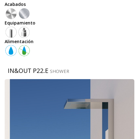
Acabados
Equipamiento
Equipamiento
Alimentación
teleducha
IN&OUT P22.E
SHOWER
grifo
temporizado
rociador