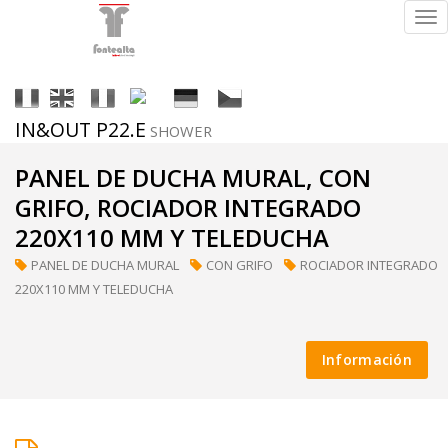
Tog
nav
It
En
Fr
Es
De
Cs
IN&OUT P22.E
SHOWER
Acabados
PANEL DE DUCHA MURAL, CON
GRIFO, ROCIADOR INTEGRADO
220X110 MM Y TELEDUCHA
ral
PANEL DE DUCHA MURAL
CON GRIFO
ROCIADOR INTEGRADO
(a
220X110 MM Y TELEDUCHA
petición)
Información
supermirror