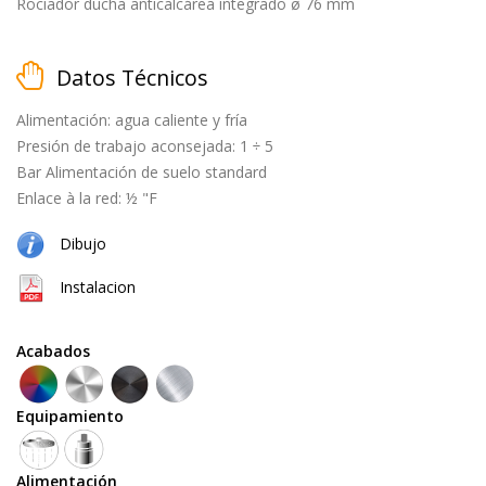
black
Rociador ducha anticalcárea integrado ø 76 mm
Datos Técnicos
cepillado
Alimentación: agua caliente y fría
Presión de trabajo aconsejada: 1 ÷ 5
natural
Bar Alimentación de suelo standard
(cobre
Enlace à la red: ½ "F
+
Dibujo
latón)
Instalacion
Equipamiento
Acabados
teleducha
Equipamiento
grifo
Alimentación