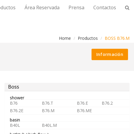
oductos
Área Reservada
Prensa
Contactos
Home
Productos
BOSS B76.M
M
Información
Boss
shower
B76
B76.T
B76.E
B76.2
B76.2E
B76.M
B76.ME
basin
B40L
B40L.M