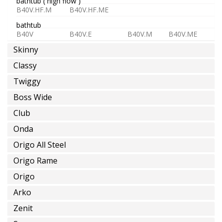
bathtub ( high flow )
B40V.HF.M
B40V.HF.ME
bathtub
B40V
B40V.E
B40V.M
B40V.ME
Skinny
Classy
Twiggy
Boss Wide
Club
Onda
Origo All Steel
Origo Rame
Origo
Arko
Zenit