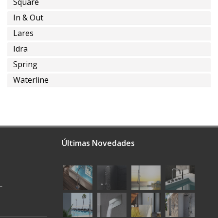
Square
In & Out
Lares
Idra
Spring
Waterline
Últimas Novedades
L