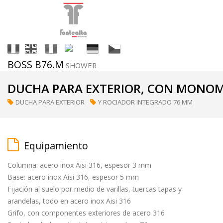
It
En
Fr
Es
De
Cs
BOSS B76.M
SHOWER
Acabados
DUCHA PARA EXTERIOR, CON MONO
DUCHA PARA EXTERIOR
Y ROCIADOR INTEGRADO 76 MM
ral
(a
petición)
Equipamiento
Columna: acero inox Aisi 316, espesor 3 mm
supermirror
Base: acero inox Aisi 316, espesor 5 mm
Fijación al suelo por medio de varillas, tuercas tapas y
arandelas, todo en acero inox Aisi 316
matt
Grifo, con componentes exteriores de acero 316