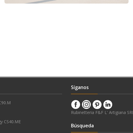
Síganos
C90.M
Rubinetteria F&F L' Artigiana SR
gy CS40.ME
Búsqueda